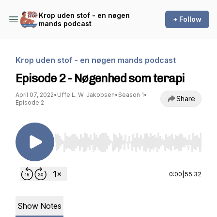
Krop uden stof - en nøgen
+ Follow
mands podcast
Krop uden stof - en nøgen mands podcast
Episode 2 - Nøgenhed som terapi
April 07, 2022
•
Uffe L. W. Jakobsen
•
Season 1
•
Share
Episode 2
Use Left/Right to seek, Home/End to jump to st
0:00
|
55:32
Show Notes